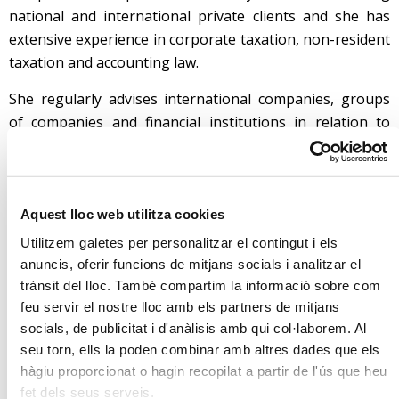
national and international private clients and she has
extensive experience in corporate taxation, non-resident
taxation and accounting law.
She regularly advises international companies, groups
of companies and financial institutions in relation to
general tax planning strategies, corporate tax, indirect
taxation and tax procedures.
Laura assists the team in all areas of her practice, in
Aquest lloc web utilitza cookies
particular helping to advise individuals and companies
Utilitzem galetes per personalitzar el contingut i els
on tax reporting, local taxation and taxation associated
anuncis, oferir funcions de mitjans socials i analitzar el
with financial products.
trànsit del lloc. També compartim la informació sobre com
feu servir el nostre lloc amb els partners de mitjans
socials, de publicitat i d'anàlisis amb qui col·laborem. Al
Education
seu torn, ells la poden combinar amb altres dades que els
hàgiu proporcionat o hagin recopilat a partir de l'ús que heu
fet dels seus serveis.