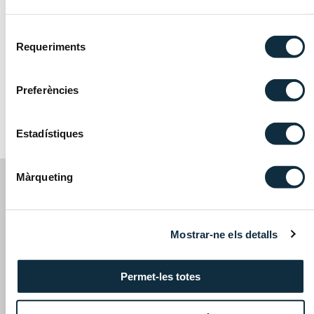
Professional associations and
Selecció
memberships
Requeriments
de
consentiment
Preferències
Languages
Estadístiques
Màrqueting
Mostrar-ne els detalls
Avinguda Meritxell, 75, 3era planta, despatxos 11-12
AD500 Andorra la Vella, Principat d’Andorra
Permet-les totes