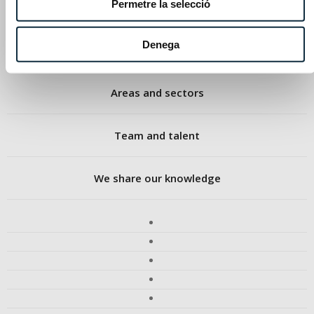
Permetre la selecció
Denega
A different kind of firm
Areas and sectors
Team and talent
We share our knowledge