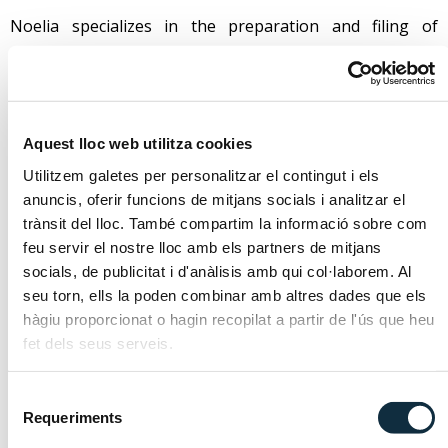
Noelia specializes in the preparation and filing of
applications for residency, work permits, citizenship or
naturalization, as well as all procedures and legal
requirements to reside or work in the country.
She ensures that clients comply with local and
Aquest lloc web utilitza cookies
international immigration regulations, including
Utilitzem galetes per personalitzar el contingut i els
verifying the terms and conditions of their permits,
anuncis, oferir funcions de mitjans socials i analitzar el
complying with tax or labor requirements and advising
trànsit del lloc. També compartim la informació sobre com
on the legalization of their immigration status.
feu servir el nostre lloc amb els partners de mitjans
socials, de publicitat i d'anàlisis amb qui col·laborem. Al
Noelia also assists the team with the administrative and
seu torn, ells la poden combinar amb altres dades que els
operational management of the firm.
hàgiu proporcionat o hagin recopilat a partir de l'ús que heu
fet dels seus serveis.
Languages
Selecció
Requeriments
de
consentiment