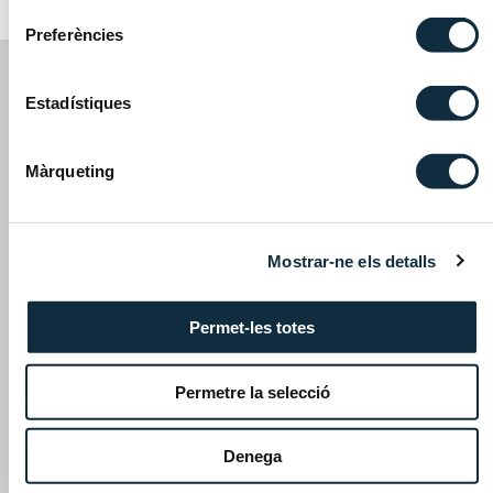
Preferències
Estadístiques
Màrqueting
Avinguda Meritxell, 75, 3era planta, despatxos 11-12
AD500 Andorra la Vella, Principat d’Andorra
Mostrar-ne els detalls
Permet-les totes
A different kind of firm
Permetre la selecció
Areas and sectors
Denega