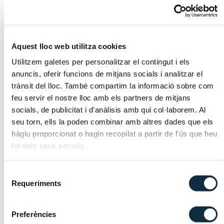
En caso de que efectúen consultas o reclamaciones a
MESAS TRIGO ABOGADOS
por los medios que se
prevén en el apartado “Titularidad y finalidad del Sitio
Aquest lloc web utilitza cookies
Web”, los usuarios responderán de los daños y
perjuicios que ocasionen a la sociedad o a terceros por
Utilitzem galetes per personalitzar el contingut i els
anuncis, oferir funcions de mitjans socials i analitzar el
haber facilitado datos o informaciones falsas o
trànsit del lloc. També compartim la informació sobre com
inexactas.
feu servir el nostre lloc amb els partners de mitjans
socials, de publicitat i d'anàlisis amb qui col·laborem. Al
Los usuarios también serán responsables en todos
seu torn, ells la poden combinar amb altres dades que els
aquellos otros supuestos en que incumplan los
hàgiu proporcionat o hagin recopilat a partir de l'ús que heu
Términos y Condiciones, como por ahora, a título
fet dels seus serveis.
meramente enunciativo y no limitativo, en los
supuestos indicados en el apartado “Aceptación de los
Selecció
Términos y Condiciones de uso del Sitio Web”.
Requeriments
de
consentiment
2.- Responsabilidad de MESAS TRIGO ABOGADOS
Preferències