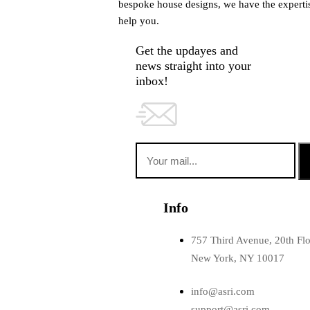
bespoke house designs, we have the experti
help you.
Get the updayes and
news straight into your
inbox!
Info
757 Third Avenue, 20th Fl
New York, NY 10017
info@asri.com
support@asri.com