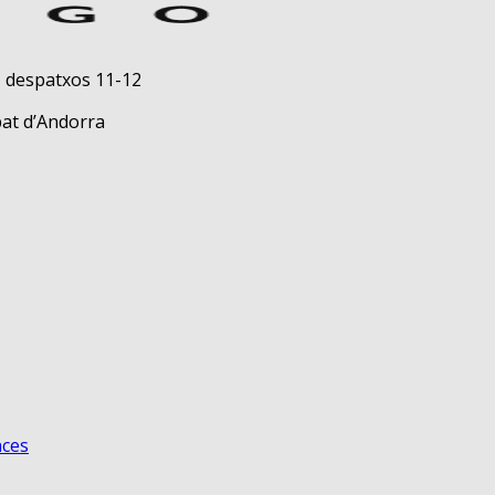
, despatxos 11-12
pat d’Andorra
nces